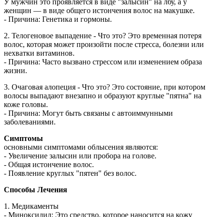
У мужчин это проявляется в виде "залысин" на лбу, а у
женщин — в виде общего истончения волос на макушке.
- Причина: Генетика и гормоны.
2. Телогеновое выпадение - Что это? Это временная потеря
волос, которая может произойти после стресса, болезни или
нехватки витаминов.
- Причина: Часто вызвано стрессом или изменением образа
жизни.
3. Очаговая алопеция - Что это? Это состояние, при котором
волосы выпадают внезапно и образуют круглые "пятна" на
коже головы.
- Причина: Могут быть связаны с автоиммунными
заболеваниями.
Симптомы
основными симптомами облысения являются:
- Увеличение залысин или пробора на голове.
- Общая истончение волос.
- Появление круглых "пятен" без волос.
Способы Лечения
1. Медикаменты
- Миноксидил: Это средство, которое наносится на кожу