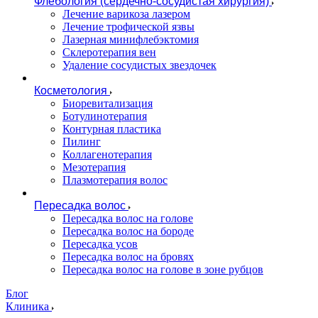
Флебология (сердечно-сосудистая хирургия)
Лечение варикоза лазером
Лечение трофической язвы
Лазерная минифлебэктомия
Cклеротерапия вен
Удаление сосудистых звездочек
Косметология
Биоревитализация
Ботулинотерапия
Контурная пластика
Пилинг
Коллагенотерапия
Мезотерапия
Плазмотерапия волос
Пересадка волос
Пересадка волос на голове
Пересадка волос на бороде
Пересадка усов
Пересадка волос на бровях
Пересадка волос на голове в зоне рубцов
Блог
Клиника