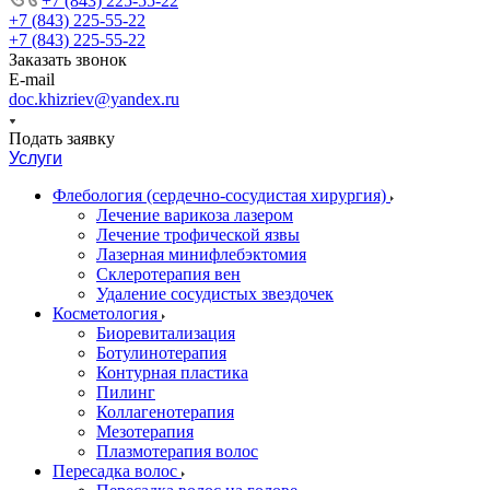
+7 (843) 225-55-22
+7 (843) 225-55-22
+7 (843) 225-55-22
Заказать звонок
E-mail
doc.khizriev@yandex.ru
Подать заявку
Услуги
Флебология (сердечно-сосудистая хирургия)
Лечение варикоза лазером
Лечение трофической язвы
Лазерная минифлебэктомия
Cклеротерапия вен
Удаление сосудистых звездочек
Косметология
Биоревитализация
Ботулинотерапия
Контурная пластика
Пилинг
Коллагенотерапия
Мезотерапия
Плазмотерапия волос
Пересадка волос