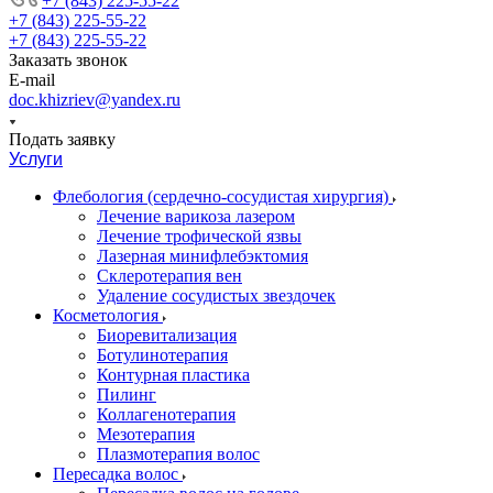
+7 (843) 225-55-22
+7 (843) 225-55-22
+7 (843) 225-55-22
Заказать звонок
E-mail
doc.khizriev@yandex.ru
Подать заявку
Услуги
Флебология (сердечно-сосудистая хирургия)
Лечение варикоза лазером
Лечение трофической язвы
Лазерная минифлебэктомия
Cклеротерапия вен
Удаление сосудистых звездочек
Косметология
Биоревитализация
Ботулинотерапия
Контурная пластика
Пилинг
Коллагенотерапия
Мезотерапия
Плазмотерапия волос
Пересадка волос