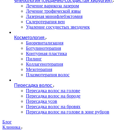
Флебология (сердечно-сосудистая хирургия)
Лечение варикоза лазером
Лечение трофической язвы
Лазерная минифлебэктомия
Cклеротерапия вен
Удаление сосудистых звездочек
Косметология
Биоревитализация
Ботулинотерапия
Контурная пластика
Пилинг
Коллагенотерапия
Мезотерапия
Плазмотерапия волос
Пересадка волос
Пересадка волос на голове
Пересадка волос на бороде
Пересадка усов
Пересадка волос на бровях
Пересадка волос на голове в зоне рубцов
Блог
Клиника